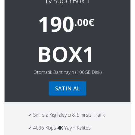
Tv SuperBox 1
190
.00€
BOX1
Otomatik Bant Yayın (100GB Disk)
SATIN AL
✓ Sınırsız Kişi İzleyici & Sınırsız Trafik
✓ 4096 Kbps
4K
Yayın Kalitesi