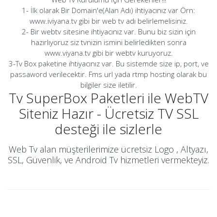
1- İlk olarak Bir Domain'e(Alan Adı) ihtiyacınız var Örn:
www.iviyana.tv gibi bir web tv adı belirlemelisiniz.
2- Bir webtv sitesine ihtiyacınız var. Bunu biz sizin için
hazırlıyoruz siz tvnizin ismini belirledikten sonra
www.viyana.tv gibi bir webtv kuruyoruz.
3-Tv Box paketine ihtiyacınız var. Bu sistemde size ip, port, ve
passaword verilecektir. Fms url yada rtmp hosting olarak bu
bilgiler size iletilir.
Tv SuperBox Paketleri ile WebTV
Siteniz Hazır - Ücretsiz TV SSL
desteği ile sizlerle
Web Tv alan müşterilerimize ücretsiz Logo , Altyazı,
SSL, Güvenlik, ve Android Tv hizmetleri vermekteyiz.