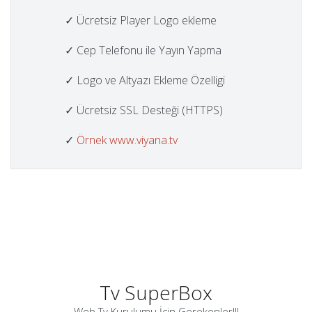
✓ Ücretsiz Player Logo ekleme
✓ Cep Telefonu ile Yayın Yapma
✓ Logo ve Altyazı Ekleme Özelligi
✓ Ücretsiz SSL Desteği (HTTPS)
✓
Örnek www.viyana.tv
Tv SuperBox
Web Tv Kurulumu İçin Gerekenler!!!