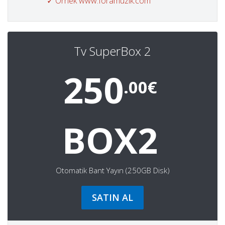
✓ Örnek www.foramuzik.com
Tv SuperBox 2
250
.00€
BOX2
Otomatik Bant Yayın (250GB Disk)
SATIN AL