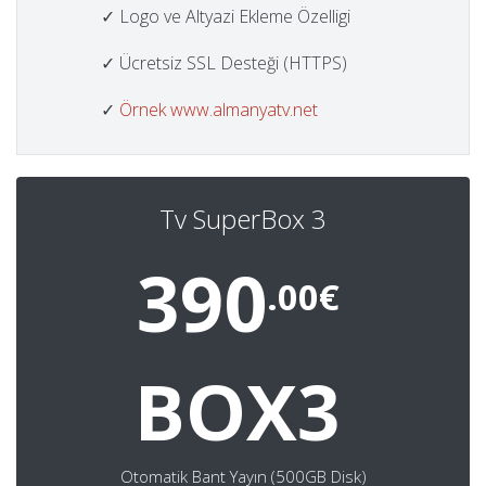
✓ Logo ve Altyazi Ekleme Özelligi
✓ Ücretsiz SSL Desteği (HTTPS)
✓
Örnek www.almanyatv.net
Tv SuperBox 3
390
.00€
BOX3
Otomatik Bant Yayın (500GB Disk)