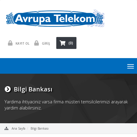
(0)
KAYIT OL
GİRİŞ
To
nav
Bilgi Bankası
Yardima ihtiyaciniz varsa firma müsteri temsilcilerimizi arayarak
yardim alabilirsiniz.
Ana Sayfa
Bilgi Bankası