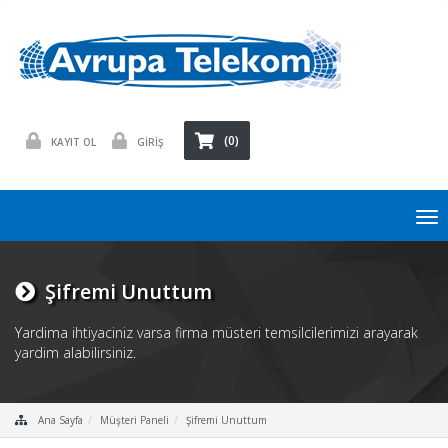
(0)
KAYIT OL
GİRİŞ
To
nav
Şifremi Unuttum
Yardima ihtiyaciniz varsa firma müsteri temsilcilerimizi arayarak
yardim alabilirsiniz.
Ana Sayfa
Müşteri Paneli
Şifremi Unuttum