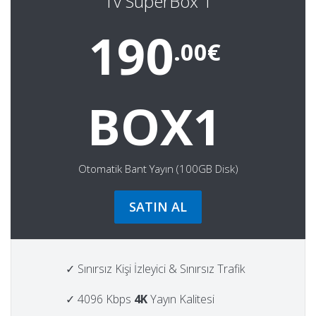
Tv SuperBox 1
190
.00€
BOX1
Otomatik Bant Yayın (100GB Disk)
SATIN AL
✓ Sınırsız Kişi İzleyici & Sınırsız Trafik
✓ 4096 Kbps
4K
Yayın Kalitesi