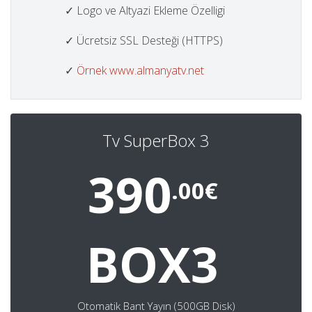
✓ Logo ve Altyazi Ekleme Özelligi
✓ Ücretsiz SSL Desteği (HTTPS)
✓
Örnek www.almanyatv.net
Tv SuperBox 3
390
.00€
BOX3
Otomatik Bant Yayın (500GB Disk)