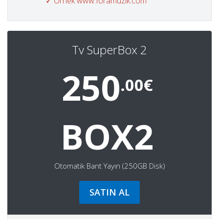
✓ Örnek www.foramuzik.com
Tv SuperBox 2
250
.00€
BOX2
Otomatik Bant Yayın (250GB Disk)
SATIN AL