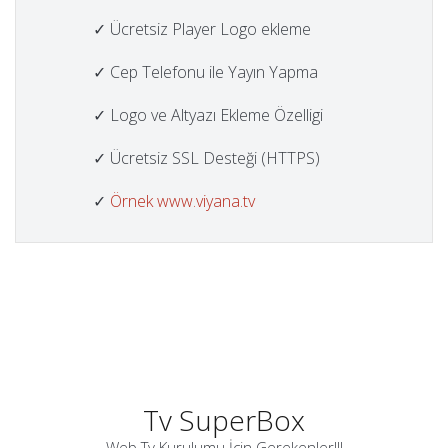
✓ Ücretsiz Player Logo ekleme
✓ Cep Telefonu ile Yayın Yapma
✓ Logo ve Altyazı Ekleme Özelligi
✓ Ücretsiz SSL Desteği (HTTPS)
✓
Örnek www.viyana.tv
Tv SuperBox
Web Tv Kurulumu İçin Gerekenler!!!