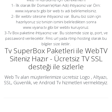
1- İlk olarak Bir Domain'e(Alan Adı) ihtiyacınız var Örn:
www.iviyana.tv gibi bir web tv adı belirlemelisiniz.
2- Bir webtv sitesine ihtiyacınız var. Bunu biz sizin için
hazırlıyoruz siz tvnizin ismini belirledikten sonra
www.viyana.tv gibi bir webtv kuruyoruz.
3-Tv Box paketine ihtiyacınız var. Bu sistemde size ip, port, ve
passaword verilecektir. Fms url yada rtmp hosting olarak bu
bilgiler size iletilir.
Tv SuperBox Paketleri ile WebTV
Siteniz Hazır - Ücretsiz TV SSL
desteği ile sizlerle
Web Tv alan müşterilerimize ücretsiz Logo , Altyazı,
SSL, Güvenlik, ve Android Tv hizmetleri vermekteyiz.