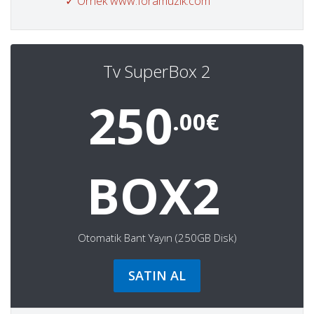
✓ Örnek www.foramuzik.com
Tv SuperBox 2
250
.00€
BOX2
Otomatik Bant Yayın (250GB Disk)
SATIN AL