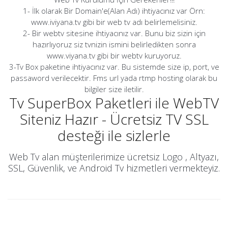
1- İlk olarak Bir Domain'e(Alan Adı) ihtiyacınız var Örn:
www.iviyana.tv gibi bir web tv adı belirlemelisiniz.
2- Bir webtv sitesine ihtiyacınız var. Bunu biz sizin için
hazırlıyoruz siz tvnizin ismini belirledikten sonra
www.viyana.tv gibi bir webtv kuruyoruz.
3-Tv Box paketine ihtiyacınız var. Bu sistemde size ip, port, ve
passaword verilecektir. Fms url yada rtmp hosting olarak bu
bilgiler size iletilir.
Tv SuperBox Paketleri ile WebTV
Siteniz Hazır - Ücretsiz TV SSL
desteği ile sizlerle
Web Tv alan müşterilerimize ücretsiz Logo , Altyazı,
SSL, Güvenlik, ve Android Tv hizmetleri vermekteyiz.