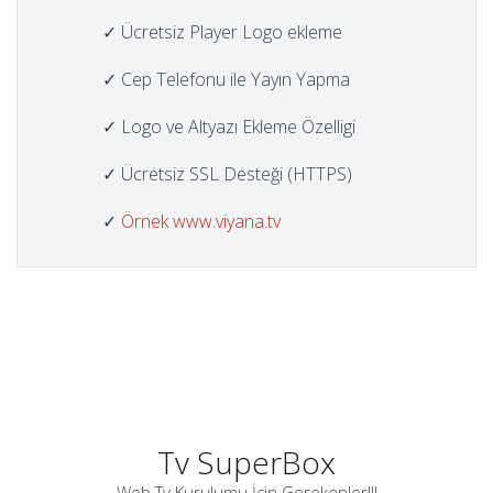
✓ Ücretsiz Player Logo ekleme
✓ Cep Telefonu ile Yayın Yapma
✓ Logo ve Altyazı Ekleme Özelligi
✓ Ücretsiz SSL Desteği (HTTPS)
✓
Örnek www.viyana.tv
Tv SuperBox
Web Tv Kurulumu İçin Gerekenler!!!