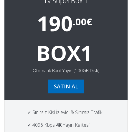
Tv SuperBox 1
190
.00€
BOX1
Otomatik Bant Yayın (100GB Disk)
SATIN AL
✓ Sınırsız Kişi İzleyici & Sınırsız Trafik
✓ 4096 Kbps
4K
Yayın Kalitesi