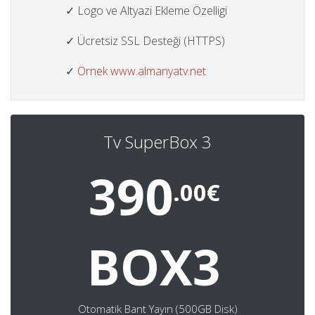
✓ Logo ve Altyazi Ekleme Özelligi
✓ Ücretsiz SSL Desteği (HTTPS)
✓
Örnek www.almanyatv.net
Tv SuperBox 3
390
.00€
BOX3
Otomatik Bant Yayın (500GB Disk)