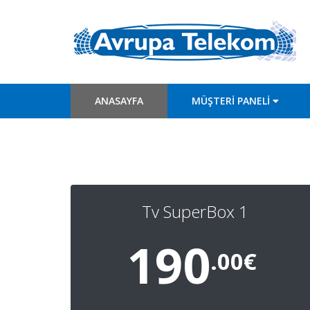
ANASAYFA
MÜŞTERİ PANELİ
Tv SuperBox 1
190
.00€