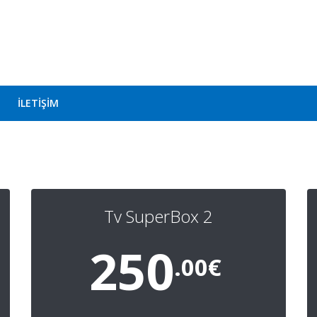
İLETİŞİM
Tv SuperBox 2
250
.00€