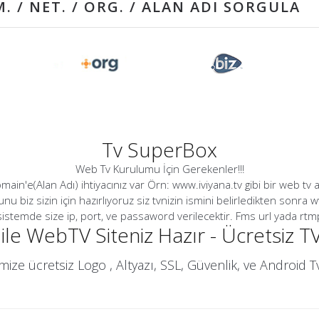
Tv SuperBox
Web Tv Kurulumu İçin Gerekenler!!!
omain'e(Alan Adı) ihtiyacınız var Örn: www.iviyana.tv gibi bir web tv a
Bunu biz sizin için hazırlıyoruz siz tvnizin ismini belirledikten sonra
sistemde size ip, port, ve passaword verilecektir. Fms url yada rtmp ho
le WebTV Siteniz Hazır - Ücretsiz TV 
ize ücretsiz Logo , Altyazı, SSL, Güvenlik, ve Android T