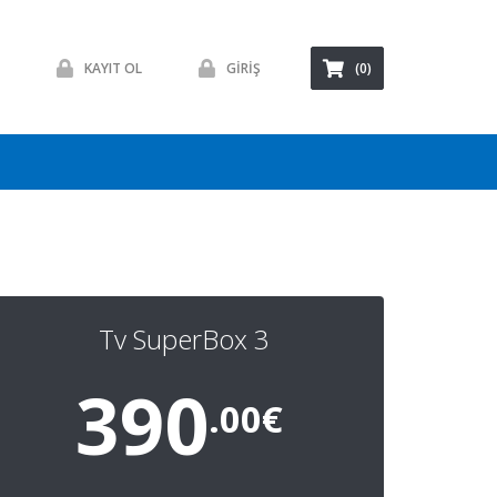
KAYIT OL
GİRİŞ
(0)
Tv SuperBox 3
390
.00€