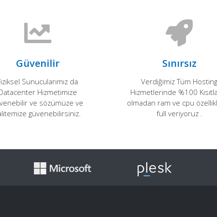
Güvenilir
Sınırsız
Fiziksel Sunucularımız da
Verdiğimiz Tüm Hostin
Datacenter Hizmetimize
Hizmetlerinde %100 Kısıt
venebilir ve sözümüze ve
olmadan ram ve cpu özellikl
alitemize güvenebilirsiniz.
full veriyoruz .