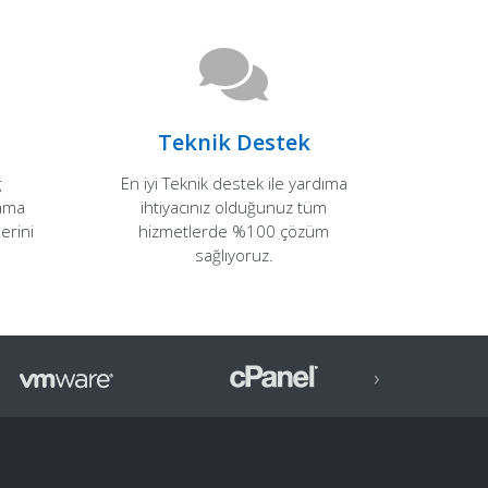
Teknik Destek
g
En iyi Teknik destek ile yardıma
lama
ihtiyacınız olduğunuz tüm
erini
hizmetlerde %100 çözüm
sağlıyoruz.
›