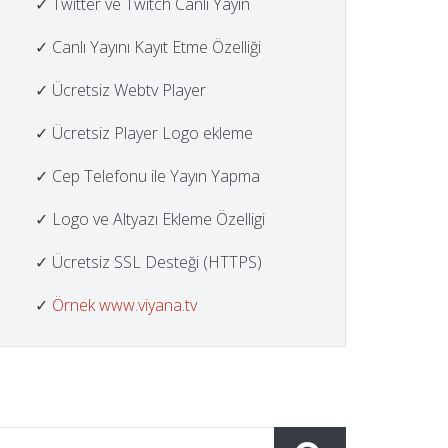
✓ Twitter ve Twitch Canlı Yayın
✓ Canlı Yayını Kayıt Etme Özelliği
✓ Ücretsiz Webtv Player
✓ Ücretsiz Player Logo ekleme
✓ Cep Telefonu ile Yayın Yapma
✓ Logo ve Altyazı Ekleme Özelligi
✓ Ücretsiz SSL Desteği (HTTPS)
✓
Örnek www.viyana.tv